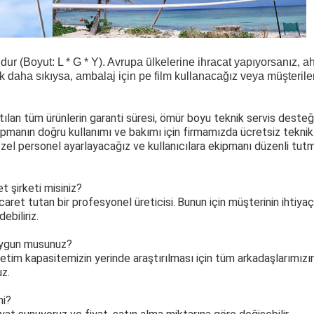
ur (Boyut: L * G * Y).
Avrupa ülkelerine ihracat yapıyorsanız, 
ok daha sıkıysa, ambalaj için pe film kullanacağız veya müşterile
ılan tüm ürünlerin garanti süresi, ömür boyu teknik servis desteği il
ekipmanın doğru kullanımı ve bakımı için firmamızda ücretsiz teknik e
 özel personel ayarlayacağız ve kullanıcılara ekipmanı düzenli tutm
et şirketi misiniz?
icaret tutan bir profesyonel üreticisi.
Bunun için müşterinin ihtiyaçl
ebiliriz.
n uygun musunuz?
 üretim kapasitemizin yerinde araştırılması için tüm arkadaşlarımızı
uz.
mi?