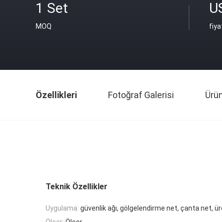
1 Set
U
MOQ
fiya
Özellikleri
Fotoğraf Galerisi
Ürü
Teknik Özellikler
Uygulama:
güvenlik ağı, gölgelendirme net, çanta net, 
Ölçer:
Ölçer