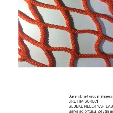
Güvenlik net örgü makinesi
ÜRETİM SÜRECİ
ŞEBEKE NELER YAPILAB
Balya ağ örtüsü, Zeytin ağ