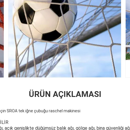
ÜRÜN AÇIKLAMASI
 için SROA tek iğne çubuğu raschel makinesi
İLİR
ı, açık genişlikte düğümsüz balık ağı, gölge ağı, bina güvenliği a