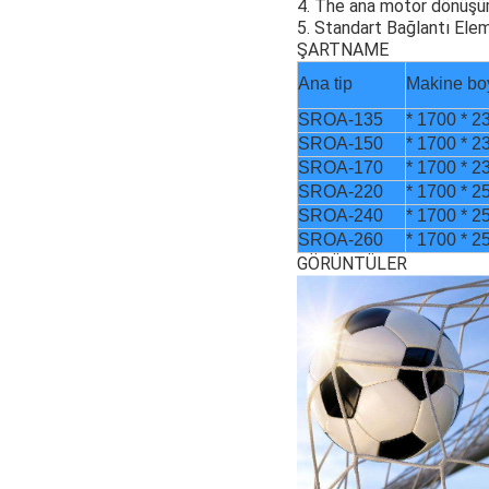
4. The ana motor dönüşü
5. Standart Bağlantı Elem
ŞARTNAME
Ana tip
Makine bo
SROA-135
* 1700 * 2
SROA-150
* 1700 * 2
SROA-170
* 1700 * 2
SROA-220
* 1700 * 2
SROA-240
* 1700 * 2
SROA-260
* 1700 * 2
GÖRÜNTÜLER