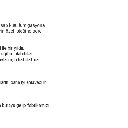
ahşap kutu fumigasyona
rin özel isteğine göre
e bir yıldır.
ğitim alabilirler.
aları için hatırlatma
arını daha iyi anlayabilir
n buraya gelip fabrikamızı