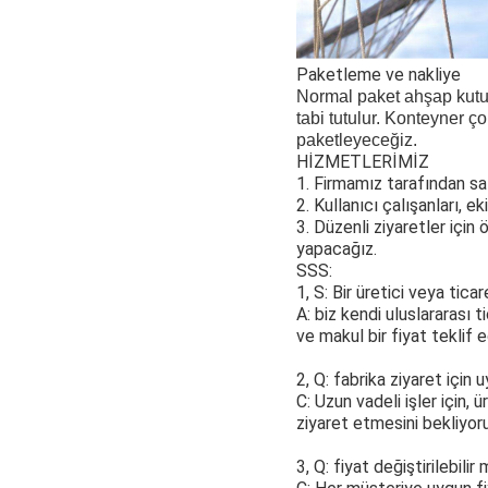
Paketleme ve nakliye
Normal paket ahşap kutud
tabi tutulur. Konteyner ç
paketleyeceğiz.
HİZMETLERİMİZ
1. Firmamız tarafından sat
2. Kullanıcı çalışanları, 
3. Düzenli ziyaretler için
yapacağız.
SSS:
1, S: Bir üretici veya ticar
A: biz kendi uluslararası t
ve makul bir fiyat teklif ed
2, Q: fabrika ziyaret içi
C: Uzun vadeli işler için,
ziyaret etmesini bekliyor
3, Q: fiyat değiştirilebilir 