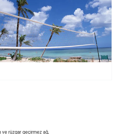
ğı ve rüzgar geçirmez ağ,