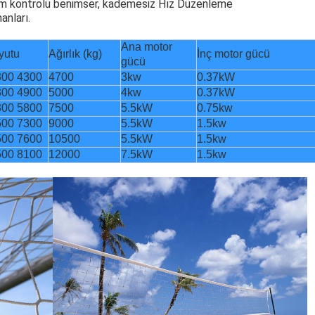
m kontrolü benimser, kademesiz Hız Düzenleme
anları.
Ana motor
yutu
Ağırlık (kg)
İnç motor gücü
gücü
300 4300
4700
3kw
0.37kW
300 4900
5000
4kw
0.37kW
300 5800
7500
5.5kW
0.75kw
500 7300
9000
5.5kW
1.5kw
500 7600
10500
5.5kW
1.5kw
500 8100
12000
7.5kW
1.5kw