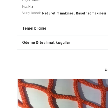
Hız:
Hız
,
Vurgulamak:
Net üretim makinesi
Raşel net makinesi
Temel bilgiler
Ödeme & teslimat koşulları
E