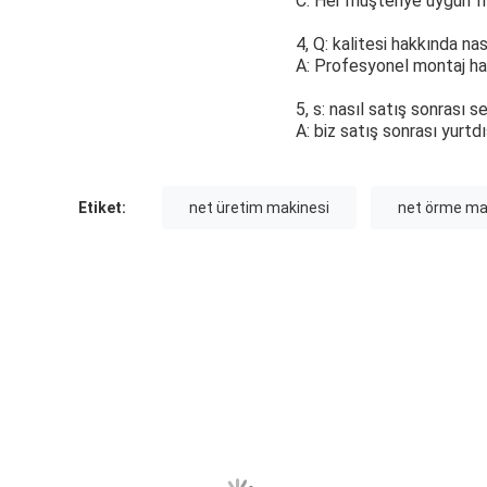
C: Her müşteriye uygun fi
4, Q: kalitesi hakkında nas
A: Profesyonel montaj hatt
5, s: nasıl satış sonrası s
A: biz satış sonrası yurtd
Etiket:
net üretim makinesi
net örme ma