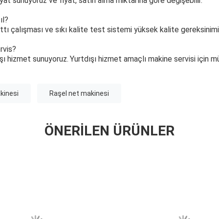
yat sunuyoruz ve fiyat, satın alma miktarına göre değişebilir.
ıl?
ı çalışması ve sıkı kalite test sistemi yüksek kalite gereksinimi 
ervis?
ışı hizmet sunuyoruz.
Yurtdışı hizmet amaçlı makine servisi için m
kinesi
Raşel net makinesi
ÖNERILEN ÜRÜNLER