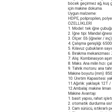
böcek geçirmez ağ, kuş geç
için makine dokuma.
Uygun malzeme:
HDPE, polipropilen, poly
ÖZELLİKLERİ
1. Model: tek iğne çubu
2. İğne tipi: Mandal iğnesi
3. Ölçer: E6 (iğneler / inç)
4. Çalışma genişliği: 650
5. Kılavuz çubukların sayı
6. Bırakma mekanizması: Z
7. Alış: Kombinasyon aşım
8. Maks.
Ana milin hızı: 
9. Tahrik motoru: ana ta
Makine boyutu (mm): 850
10. Üretim Kapasitesi: y
11.Ağırlık: yaklaşık 12T /
12.Ambalaj: makine liman
Makine Avantajı:
1. basit yapısı, rahat işle
2. otomatik durdurma sis
3. Cam sürücü, istikrarlı