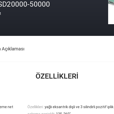
SD20000-50000
t
n Açıklaması
ÖZELLIKLERI
üreme net
Özellikleri:
yağlı eksantrik dişli ve 3 silindirli pozitif ipl
çalışma genişliği:
135-260"