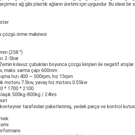
irmez ağ gibi plastik ağların üretimi için uygundur. Bu ideal bir 
ester
ğu çözgü örme makinesi
0mm (258 ")
sı: 2-5bar
emin kılavuz çubukları boyunca çözgü kirişleri ile negatif atışlar
ı, maks.
sarma çapı 600mm
çalışma hızı 400 ~ 500rpm, hız 15rpm
hrik motoru 7.5kw, yavaş hız motoru 0.55kw
0 * 1700 * 2100
aklaşık 500kg-800kg / 24hrs
 set
 konteyner tarafından paketlenmiş, yedek parça ve kontrol kutu
tmek.
temi
 performans