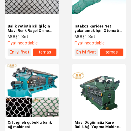
Balık Yetiştiriciliği İçin
Istakoz Karides Net
Mavi Renk Raşel Örme
yakalamak İçin Otomatik
Makinesi Net / Islah Net
Sınıf Balık Ağı Yapma
MOQ:
1 Set
MOQ:
1 Set
Makinesi
Fiyat:
negotiable
Fiyat:
negotiable
En iyi fiyat
temas
En iyi fiyat
temas
Evde
Ürün
Hakkımızda
Fabrika Turu
Çift iğneli çubuklu balık
Mavi Düğümsüz Kare
ağ makinesi
Balık Ağı Yapma Makinesi