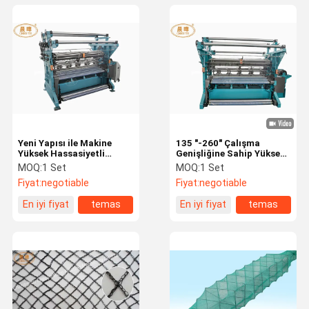
Yeni Yapısı ile Makine
135 "-260" Çalışma
Yüksek Hassasiyetli
Genişliğine Sahip Yüksek
Yapma Naylon
Verimli Balık Ağı Yapma
MOQ:
1 Set
MOQ:
1 Set
Monofilament Balık Ağı
Makinesi
Fiyat:
negotiable
Fiyat:
negotiable
En iyi fiyat
temas
En iyi fiyat
temas