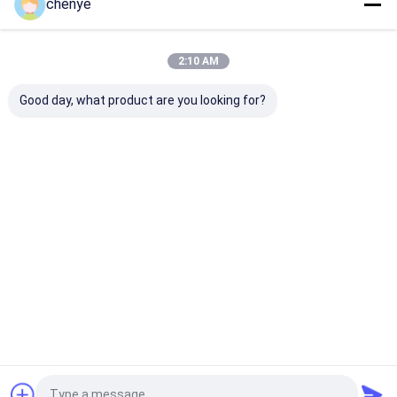
chenye
Cibinlik Makinası
Örgü Kumaş Makinesi
2:10 AM
Kategorilerimiz
Net Yapma Makinesi
Good day, what product are you looking for?
Plastik Net Yapma Makinesi
Örme Yedek Parça
Balık ağı
Gölge Net
Tarımsal
Raşel Çöz
Warpping Makinesi ve Extruder Makinesi
yapma
Yapma
Örgü
Örme
makinesi
Makinesi
Makinesi
Makinesi
Çin Eğme Makinesi
Ana
Hakkımızda
Bize
Desktop
sayfa
ulaşın
Site
Site Haritası
Privacy Policy
Kalite
Balık ağı yapma makinesi
Çin fabrikası.Copyright © 2026
Changzhou Chenye Warp Knitting Machinery Co., Ltd.. All Rights
Reserved.